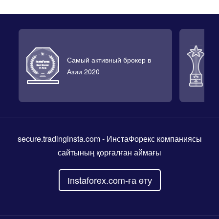
Самый активный брокер в
Л
Азии 2020
2
secure.tradinginsta.com
- ИнстаФорекс компаниясы
сайтының қорғалған аймағы
Іnstaforex.com-ға өту