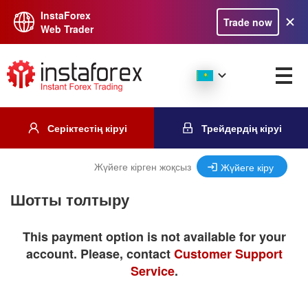
InstaForex
Trade now
Web Trader
Серіктестің кіруі
Трейдердің кіруі
Жүйеге кірген жоқсыз
Жүйеге кіру
Шотты толтыру
This payment option is not available for your
account. Please, contact
Customer Support
Service
.