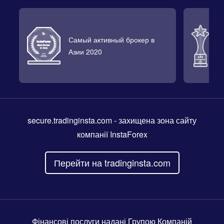
Самый активный брокер в
Л
Азии 2020
2
secure.tradinginsta.com
- захищена зона сайту
компанії InstaForex
Перейти на tradinginsta.com
Фінансові послуги надані Групою Компаній